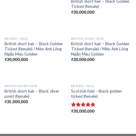
British short hair – Black Golden
Ticked (female)
₫
30,000,000
HẾT HÀNG
HẾT HÀNG
ĐÃ BÁN / SOLD
BRITISH SHORT HAIR
British short hair – Black Golden
British short hair – Black Golden
Ticked (female) / Mèo Anh Lông
Ticked (female) / Mèo Anh Lông
Ngắn Màu Golden
Ngắn Màu Golden
₫
30,000,000
₫
30,000,000
HẾT HÀNG
HẾT HÀNG
BRITISH SHORT HAIR
ĐÃ BÁN / SOLD
British short hair – Black silver
Scottish fold – Black golden
point (female)
ticked (female)
₫
35,000,000
₫
30,000,000
Được xếp
hạng
5.00
5
sao