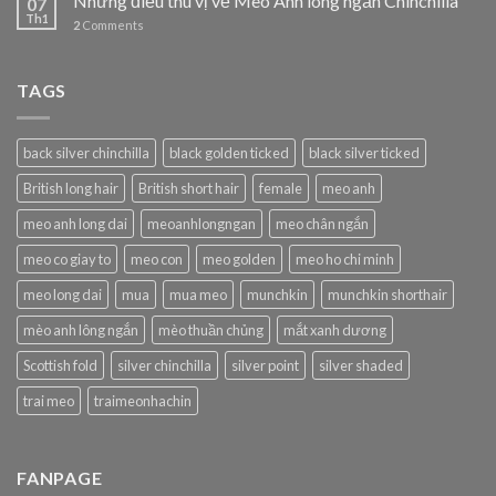
Những điều thú vị về Mèo Anh lông ngắn Chinchilla
07
tai
Th1
2
Comments
cụp
(Scottish
Fold)
TAGS
back silver chinchilla
black golden ticked
black silver ticked
British long hair
British short hair
female
meo anh
meo anh long dai
meoanhlongngan
meo chân ngắn
meo co giay to
meo con
meo golden
meo ho chi minh
meo long dai
mua
mua meo
munchkin
munchkin shorthair
mèo anh lông ngắn
mèo thuần chủng
mắt xanh dương
Scottish fold
silver chinchilla
silver point
silver shaded
trai meo
traimeonhachin
FANPAGE