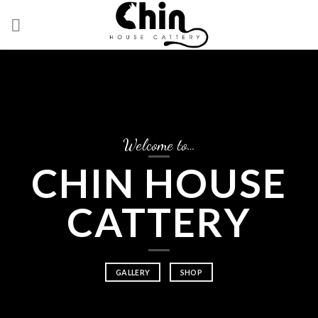
Skip
to
content
Welcome to…
CHIN HOUSE
CATTERY
GALLERY
SHOP