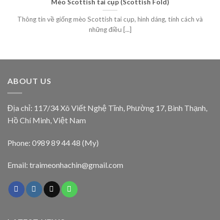
Mèo Scottish tai cụp (Scottish Fold)
Thông tin về giống mèo Scottish tai cụp, hình dáng, tính cách và
những điều [...]
ABOUT US
Địa chỉ: 117/34 Xô Viết Nghệ Tĩnh, Phường 17, Bình Thạnh,
Hồ Chí Minh, Việt Nam
Phone: 0989 89 44 48 (My)
Email: traimeonhachin@gmail.com