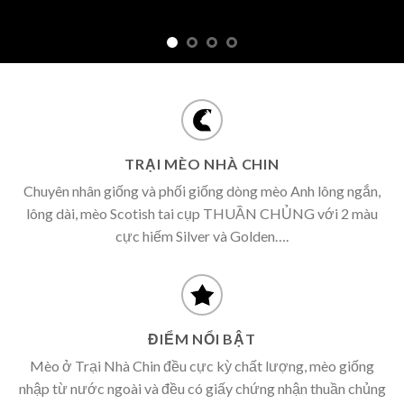
TRẠI MÈO NHÀ CHIN
Chuyên nhân giống và phối giống dòng mèo Anh lông ngắn,
lông dài, mèo Scotish tai cụp THUẦN CHỦNG với 2 màu
cực hiếm Silver và Golden….
ĐIỂM NỔI BẬT
Mèo ở Trại Nhà Chin đều cực kỳ chất lượng, mèo giống
nhập từ nước ngoài và đều có giấy chứng nhận thuần chủng