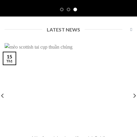
LATEST NEWS
15
Th1