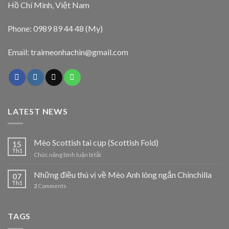
Hồ Chí Minh, Việt Nam
Phone: 0989 89 44 48 (My)
Email: traimeonhachin@gmail.com
LATEST NEWS
Mèo Scottish tai cụp (Scottish Fold)
15
Th1
ở
Chức năng bình luận bị tắt
Mèo
Scottish
Những điều thú vị về Mèo Anh lông ngắn Chinchilla
07
tai
Th1
2
Comments
cụp
(Scottish
Fold)
TAGS