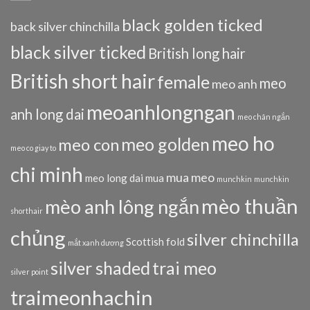
black golden ticked
back silver chinchilla
black silver ticked
British long hair
British short hair
female
meo
meo anh
meoanhlongngan
anh long dai
meo chân ngắn
meo ho
meo golden
meo con
meo co giay to
chi minh
mua meo
meo long dai
mua
munchkin
munchkin
mèo thuần
mèo anh lông ngắn
shorthair
chủng
silver chinchilla
Scottish fold
mắt xanh dương
silver shaded
trai meo
silver point
traimeonhachin