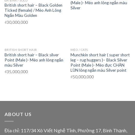
ĐÃ BÁN / SOLD
(Male )- Mèo anh lông ngắn màu
British short hair – Black Golden
Silver
Ticked (female) / Mèo Anh Lông
Ngắn Màu Golden
₫
30,000,000
BRITISH SHORT HAIR
MÈO / CATS
British short hair – Black silver
Munchkin short hair ( super short
Point (Male )- Mèo anh lông ngắn
leg – rug huggers )– Black Silver
màu Silver
Point (Male )- Mèo đực CHÂN
LÙN lông ngắn màu Silver point
₫
35,000,000
₫
50,000,000
ABOUT US
Địa chỉ: 117/34 Xô Viết Nghệ Tĩnh, Phường 17, Bình Thạnh,