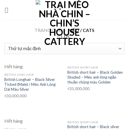
Skip
to
content
TRANG CHỦ
/
MÈO / CATS
LỌC
Hết hàng
BRITISH SHORT HAIR
British short hair – Black Golden
BRITISH LONG HAIR
Shaded – Mèo anh lông ngắn
British Longhair – Black Silver
thuần chủng màu Golden
Ticked (Male) / Mèo Anh Lông
₫
35,000,000
Dài Màu Silver
₫
30,000,000
Hết hàng
BRITISH SHORT HAIR
British short hair – Black silver