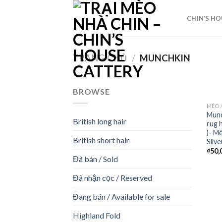
Skip
to
CHIN’S HO
content
TRANG CHỦ
/
MUNCHKIN
BROWSE
MÈO 
Munc
British long hair
rug h
)- M
British short hair
Silve
₫
50,
Đã bán / Sold
Đã nhận cọc / Reserved
Đang bán / Available for sale
Highland Fold