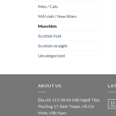
Mèo / Cats
Mới sinh / New litters
Munchkin
Scottish Fold
Scottish straight
Uncategorized
ABOUT US
LA
Địa chỉ: 117/34 Xô Viết Nghệ Tĩnh,
15
Phường 17, Bình Thạnh, Hồ Chí
Th1
Minh, Việt Nam