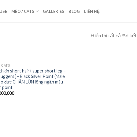
USE
MÈO / CATS
GALLERIES
BLOG
LIÊN HỆ
Hiển thị tất cả %d kết
/ CATS
hkin short hair ( super short leg –
uggers )– Black Silver Point (Male
èo đực CHÂN LÙN lông ngắn màu
r point
000,000