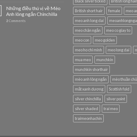
black silver ticked
British long hai
Mèo
Scottish
Những điều thú vị về Mèo
British short hair
female
meo a
tai
Anh lông ngắn Chinchilla
cụp
meo anh long dai
meoanhlongnga
2
Comments
(Scottish
Fold)
meo chân ngắn
meo co giay to
meo con
meo golden
meo ho chi minh
meo long dai
mua meo
munchkin
munchkin shorthair
mèo anh lông ngắn
mèo thuần ch
mắt xanh dương
Scottish fold
silver chinchilla
silver point
silver shaded
trai meo
traimeonhachin