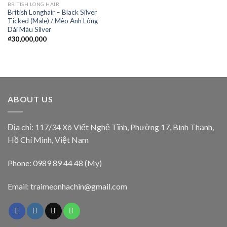
HẾT HÀNG
BRITISH LONG HAIR
British Longhair – Black Silver
Ticked (Male) / Mèo Anh Lông
Dài Màu Silver
₫
30,000,000
ABOUT US
Địa chỉ: 117/34 Xô Viết Nghệ Tĩnh, Phường 17, Bình Thạnh,
Hồ Chí Minh, Việt Nam
Phone: 0989 89 44 48 (My)
Email: traimeonhachin@gmail.com